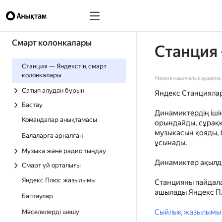
Смарт колонкалары
Станция
Станция — Яндекстің смарт
колонкалары
Мақала машиналық аударма а
Сатып алудан бұрын
Яндекс Станцияла
Бастау
Динамиктердің іші
Командалар анықтамасы
орындайды, сұраққа
музыкасын қояды, 
Балаларға арналған
ұсынады.
Музыка және радио тыңдау
Динамиктер ақылды
Смарт үй орталығы
Яндекс Плюс жазылымы
Станцияны пайдала
ашылады Яндекс Пл
Баптаулар
Сыйлық жазылымы 
Мәселелерді шешу