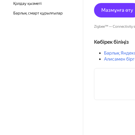
Қолдау қызметі
Барлық смарт құрылғылар
Zigbee™ — Connectivity st
Көбірек біліңіз
Барлық Яндек
Алисамен бірг