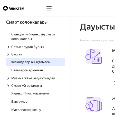
Смарт колонкалары
Дауысты
Станция — Яндекстің смарт
колонкалары
Мақала машиналық аударма а
Сатып алудан бұрын
М
Бастау
С
Командалар анықтамасы
д
Балаларға арналған
б
Музыка және радио тыңдау
Смарт үй орталығы
Яндекс Плюс жазылымы
Ж
Баптаулар
А
Мәселелерді шешу
к