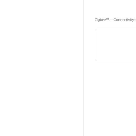
Zigbee™ — Connectivity st