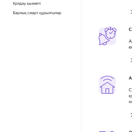
Қолдау қызметі
Барлық смарт құрылғылар
С
А
е
А
С
қ
н