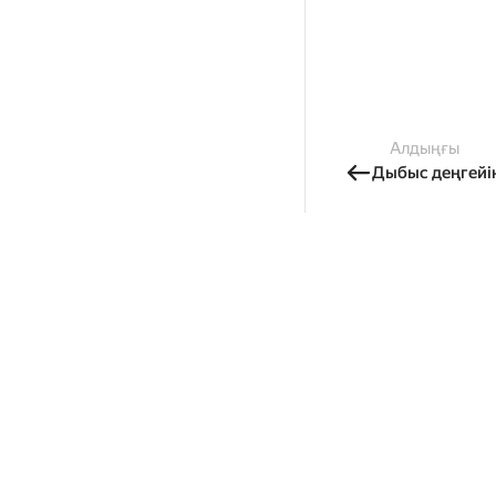
Алдыңғы
Дыбыс деңгейі