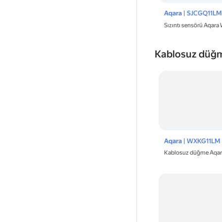
Aqara
| SJCGQ11LM
Sızıntı sensörü Aqara
Kablosuz düğ
Aqara
| WXKG11LM
Kablosuz düğme Aqara