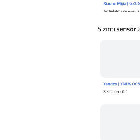
Xiaomi Mijia
| GZC
Aydınlatma sensörü Xi
Sızıntı sensörü
Yandex
| YNDX‑005
Sızıntı sensörü