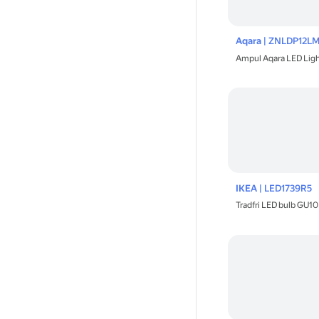
Aqara
| ZNLDP12L
Ampul Aqara LED Ligh
IKEA
| LED1739R5
Tradfri LED bulb GU1