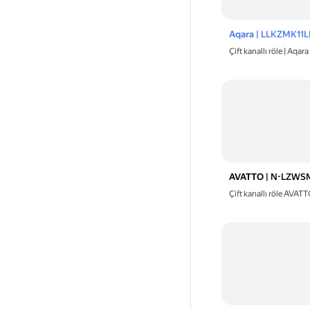
Aqara
| LLKZMK11
Çift kanallı röle | Aqar
AVATTO
| N-LZWS
Çift kanallı röle AVAT