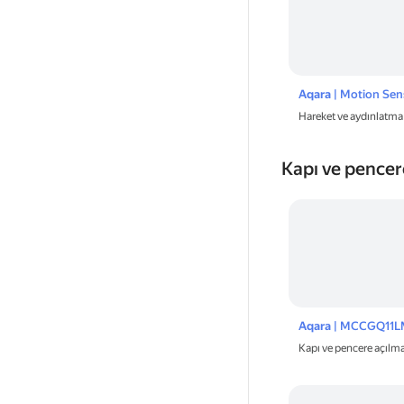
Aqara
| Motion Sen
Hareket ve aydınlatma
Kapı ve pencer
Aqara
| MCCGQ11L
Kapı ve pencere açıl