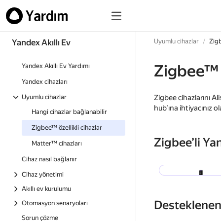
Yandex Akıllı Ev
Uyumlu cihazlar
Zigb
Zigbee™ ö
Yandex Akıllı Ev Yardımı
Yandex cihazları
Uyumlu cihazlar
Zigbee cihazlarını Al
hub’ına ihtiyacınız o
Hangi cihazlar bağlanabilir
Zigbee™ özellikli cihazlar
Zigbee’li Ya
Matter™ cihazları
Cihaz nasıl bağlanır
Station Max
Cihaz yönetimi
Akıllı ev kurulumu
Desteklenen
Otomasyon senaryoları
Sorun çözme