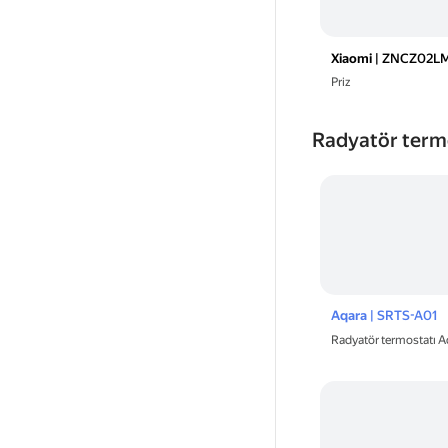
Xiaomi
| ZNCZ02L
Priz
Radyatör term
Aqara
| SRTS-A01
Radyatör termostatı 