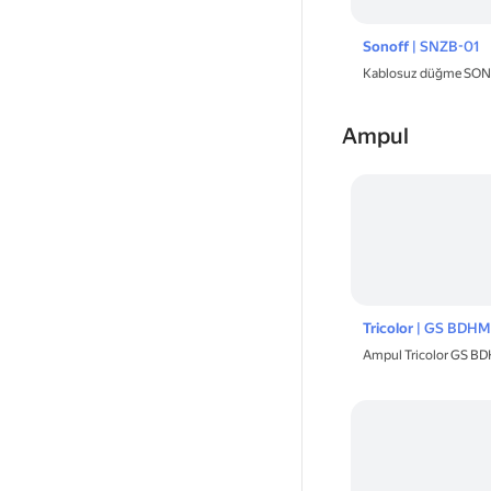
Sonoff
| SNZB-01
Kablosuz düğme SO
Ampul
Tricolor
| GS BDHM
Ampul Tricolor GS 