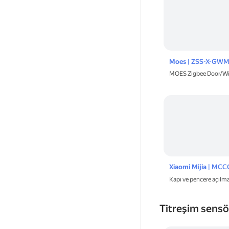
Moes
| ZSS-X-GWM
MOES Zigbee Door/Wi
Xiaomi Mijia
| MCC
Kapı ve pencere açıl
Titreşim sens