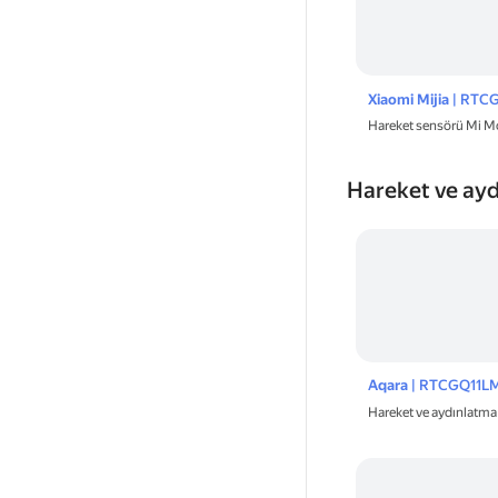
Xiaomi Mijia
| RTC
Hareket sensörü Mi M
Hareket ve ay
Aqara
| RTCGQ11L
Hareket ve aydınlatm