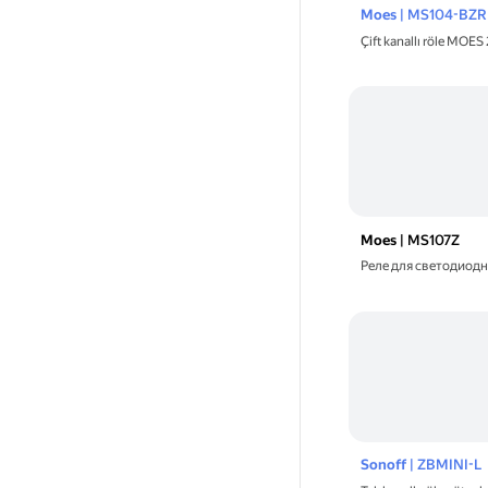
Moes
| MS104-BZR
Çift kanallı röle MOE
Moes
| MS107Z
Реле для светодиодн
Sonoff
| ZBMINI-L