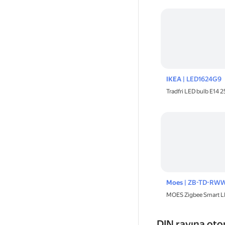
IKEA
| LED1624G9
Tradfri LED bulb E14 
Moes
| ZB-TD-RW
MOES Zigbee Smart L
DIN rayına ot