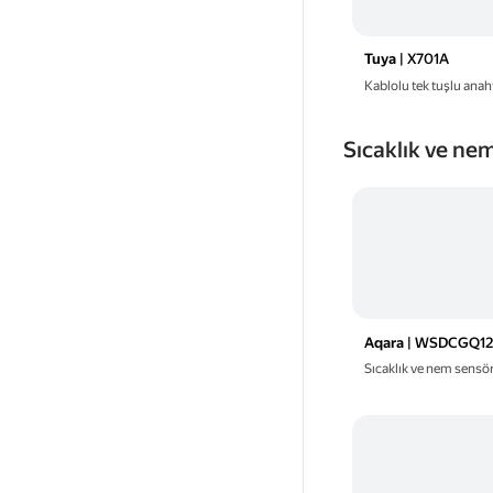
Tuya
| X701A
Kablolu tek tuşlu anaht
Sıcaklık ve ne
Aqara
| WSDCGQ1
Sıcaklık ve nem sensö