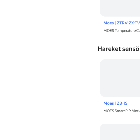
Moes
| ZTRV-ZX-T
MOES Temperature Con
Hareket sensö
Moes
| ZB-IS
MOES Smart PIR Moti