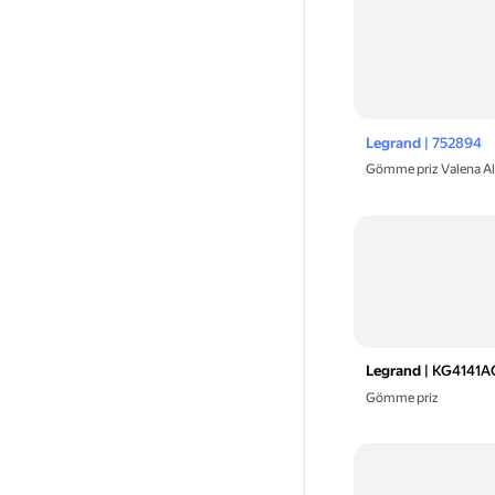
Legrand
| 752894
Gömme priz Valena A
Legrand
| KG4141A
Gömme priz