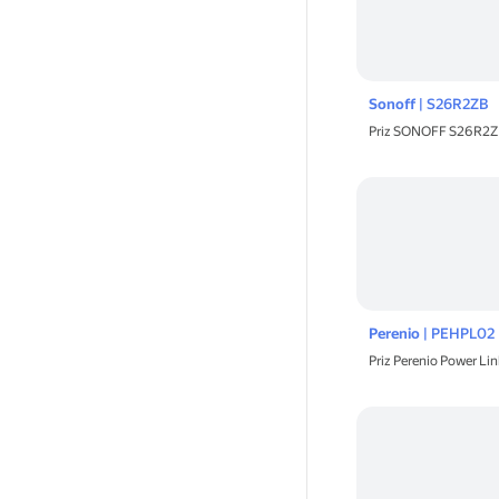
Sonoff
| S26R2ZB
Priz SONOFF S26R2
Perenio
| PEHPL02
Priz Perenio Power Lin