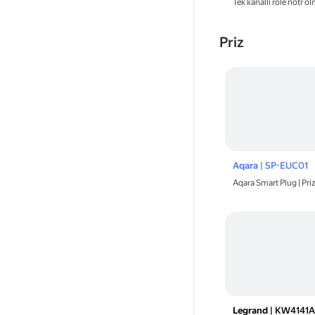
Tek kanallı röle nöt
Priz
Aqara
| SP-EUC01
Aqara Smart Plug | Pri
Legrand
| KW4141