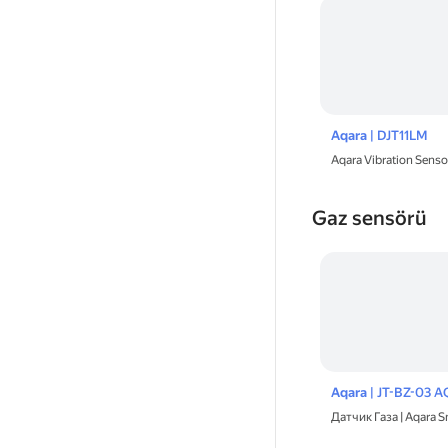
Aqara
| DJT11LM
Aqara Vibration Senso
Gaz sensörü
Aqara
| JT-BZ-03 A
Датчик Газа | Aqara S