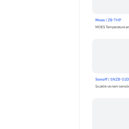
Moes
| ZB-THP
MOES Temperature an
Sonoff
| SNZB-02D
Sıcaklık ve nem sen