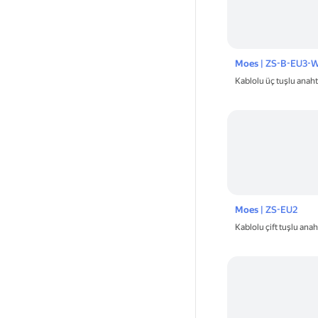
Moes
| ZS-B-EU3-
Kablolu üç tuşlu ana
Moes
| ZS-EU2
Kablolu çift tuşlu an