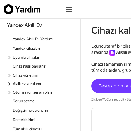
Yandex Akıllı Ev
Cihazı ka
Yandex Akıllı Ev Yardımı
Üçüncü taraf bir ciha
Yandex cihazları
sırasında
Alisalı 
Uyumlu cihazlar
Cihazı tamamen silme
Cihaz nasıl bağlanır
tüm odalardan, grupla
Cihaz yönetimi
Akıllı ev kurulumu
Destek birimiyle
Otomasyon senaryoları
Zigbee™, Connectivity Stan
Sorun çözme
Değiştirme ve onarım
Destek birimi
Tüm akıllı cihazlar