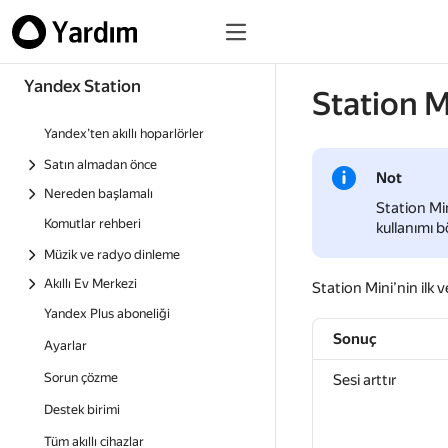
Yandex Station
Station M
Yandex’ten akıllı hoparlörler
Satın almadan önce
Not
Nereden başlamalı
Station Min
Komutlar rehberi
kullanımı b
Müzik ve radyo dinleme
Akıllı Ev Merkezi
Station Mini’nin ilk
Yandex Plus aboneliği
Sonuç
Ayarlar
Sorun çözme
Sesi arttır
Destek birimi
Tüm akıllı cihazlar