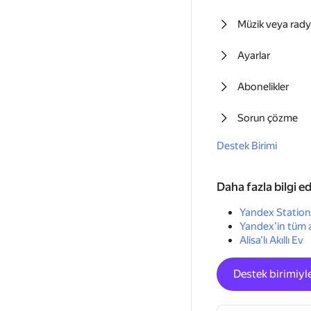
Müzik veya rad
Ayarlar
Abonelikler
Sorun çözme
Destek Birimi
Daha fazla bilgi e
Yandex Station 
Yandex’in tüm ak
Alisa’lı Akıllı Ev
Destek birimiyle