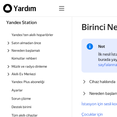
Yandex Station
Birinci N
Yandex’ten akıllı hoparlörler
Satın almadan önce
Not
Nereden başlamalı
İlk nesil İ
Komutlar rehberi
burada yayın
sayfaların
Müzik ve radyo dinleme
Akıllı Ev Merkezi
Cihaz hakkında
Yandex Plus aboneliği
Ayarlar
Nereden başlam
Sorun çözme
İstasyon için sesli k
Destek birimi
Çocuklar için
Tüm akıllı cihazlar