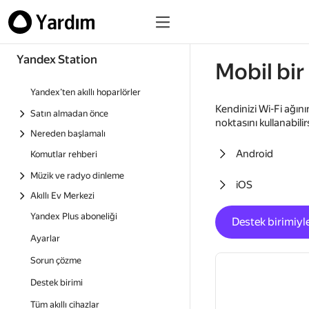
Yandex Station
Mobil bir 
Yandex’ten akıllı hoparlörler
Kendinizi Wi-Fi ağını
Satın almadan önce
noktasını kullanabilir
Nereden başlamalı
Android
Komutlar rehberi
Müzik ve radyo dinleme
iOS
Akıllı Ev Merkezi
Yandex Plus aboneliği
Destek birimiyle
Ayarlar
Sorun çözme
Destek birimi
Tüm akıllı cihazlar