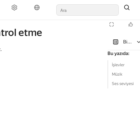
ntrol etme
Birinci 
.
Bu yazıda
:
İşlevler
Müzik
Ses seviyesi