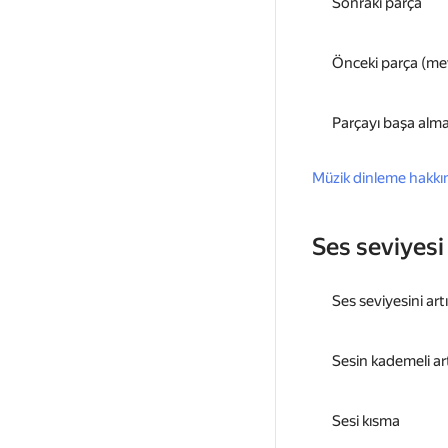
Sonraki parça
Önceki parça (mev
Parçayı başa alm
Müzik dinleme hakkın
Ses seviyesi
Ses seviyesini ar
Sesin kademeli art
Sesi kısma