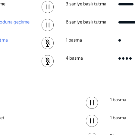
rme
3 saniye basılı tutma
moduna geçirme
6 saniye basılı tutma
atma
1 basma
a
4 basma
1 basma
 et
1 basma