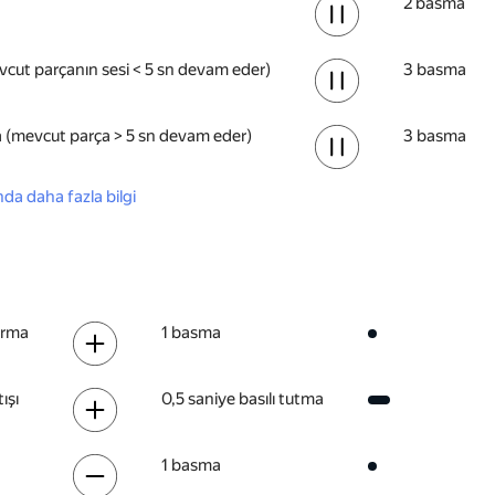
2 basma
cut parçanın sesi < 5 sn devam eder)
3 basma
a (mevcut parça > 5 sn devam eder)
3 basma
da daha fazla bilgi
tırma
1 basma
ışı
0,5 saniye basılı tutma
1 basma