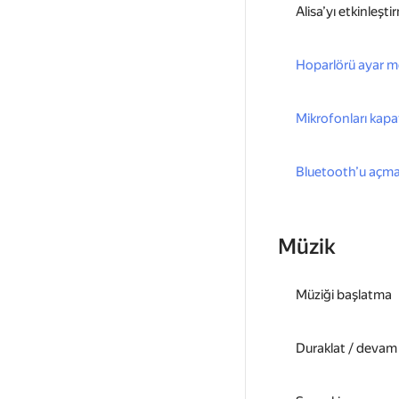
Alisa’yı etkinleşti
Hoparlörü ayar 
Mikrofonları kap
Bluetooth’u açm
Müzik
Müziği başlatma
Duraklat / devam