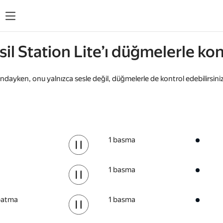
esil Station Lite’ı düğmelerle ko
ındayken, onu yalnızca sesle değil, düğmelerle de kontrol edebilirsiniz
1 basma
1 basma
patma
1 basma