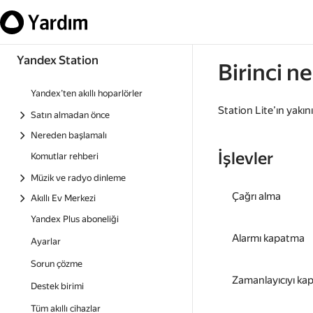
Yandex Station
Birinci n
Yandex’ten akıllı hoparlörler
Station Lite’ın yakın
Satın almadan önce
Nereden başlamalı
İşlevler
Komutlar rehberi
Müzik ve radyo dinleme
Çağrı alma
Akıllı Ev Merkezi
Yandex Plus aboneliği
Alarmı kapatma
Ayarlar
Sorun çözme
Zamanlayıcıyı ka
Destek birimi
Tüm akıllı cihazlar