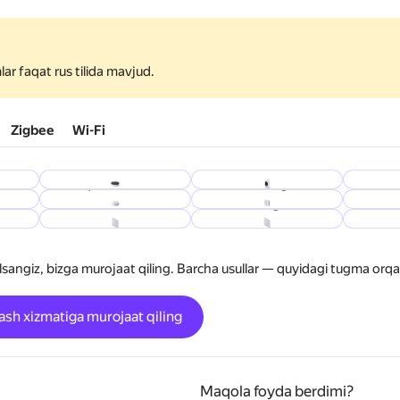
mlar faqat rus tilida mavjud.
Zigbee
Wi-Fi
Yandex Xab
Kamera
Harora
ichi
Suv oqishi ko'rsatkichi
Simsiz tugma
La
Dimmer
O‘chirgich
ngiz, bizga murojaat qiling. Barcha usullar — quyidagi tugma orqal
ash xizmatiga murojaat qiling
Maqola foyda berdimi?