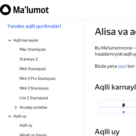
Yandex aqlli qurilmalari
Alisa va 
Aqlli karnaylar
Bu Ma’lumotnoma — u
Max Stansiyasi
haqidami yoki aqlli 
Stansiya 2
Bizda yana
sayt
bor 
Midi Stansiyasi
Mini 3 Pro Stansiyasi
Aqlli karnay
Mini 3 Stansiyasi
Lite 2 Stansiyasi
Stansiya Ma
Stansiya Lite
Avvalgi avlodlar
Aqlli uy
Aqlli uy
Aqlli uy
Alisali uy ilovasi