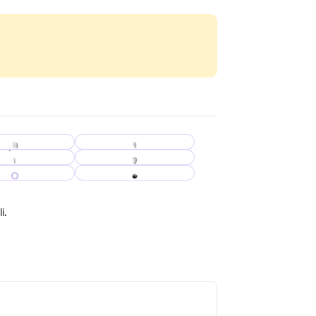
Harakat va yorug‘lik
t ko'rsatkichi
ko'rsatkichi
mpochka
Rozetka
Lenta
Pult
i.