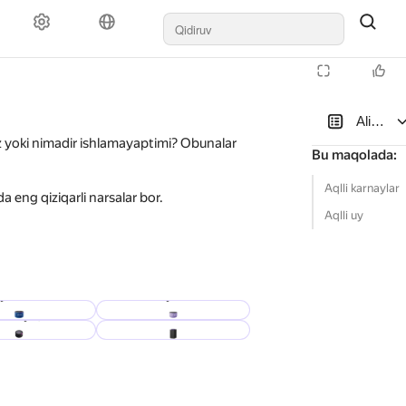
Alisa va
 yoki nimadir ishlamayaptimi? Obunalar
Bu maqolada
:
Aqlli karnaylar
 eng qiziqarli narsalar bor.
Aqlli uy
ya Mini 3 Pro
Stansiya Mini 3
 Mini (birinchi
Stansiya birinchi
versiya)
avlod