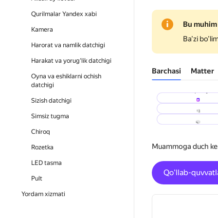
Qurilmalar Yandex xabi
Bu muhim
Kamera
Ba’zi bo’li
Harorat va namlik datchigi
Harakat va yorug‘lik datchigi
Barchasi
Matter
Oyna va eshiklarni ochish
datchigi
Aqlli uy
Ochilish ko'rsatk
Sizish datchigi
Rele
Simsiz tugma
Chiroq
Muammoga duch kelsa
Rozetka
LED tasma
Qo'llab-quvvatl
Pult
Yordam xizmati