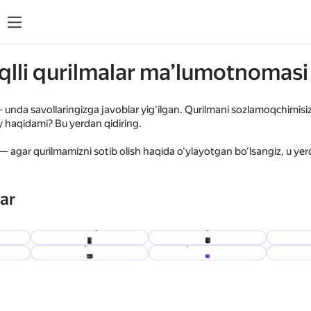
aqlli qurilmalar ma’lumotnomasi
nda savollaringizga javoblar yig‘ilgan. Qurilmani sozlamoqchimisiz
uy haqidami? Bu yerdan qidiring.
— agar qurilmamizni sotib olish haqida o‘ylayotgan bo‘lsangiz, u yerda
lar
x
Stansiya 2
Stansiya Midi
Stansi
Stansiya
 2
Stansiya Mini 2
Stansiya Lite (1-avlod)