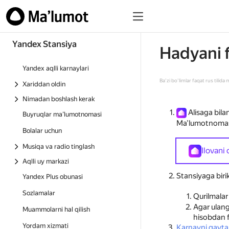
Yandex Stansiya
Hadyani 
Yandex aqlli karnaylari
Ba’zi bo’limlar faqat rus tilida
Xariddan oldin
Nimadan boshlash kerak
Alisaga bila
Buyruqlar ma’lumotnomasi
Ma’lumotnoma
Bolalar uchun
Musiqa va radio tinglash
Ilovani
Aqlli uy markazi
Stansiyaga birik
Yandex Plus obunasi
Sozlamalar
Qurilmalar
Agar ulang
Muammolarni hal qilish
hisobdan 
Yordam xizmati
Karnayni qayta